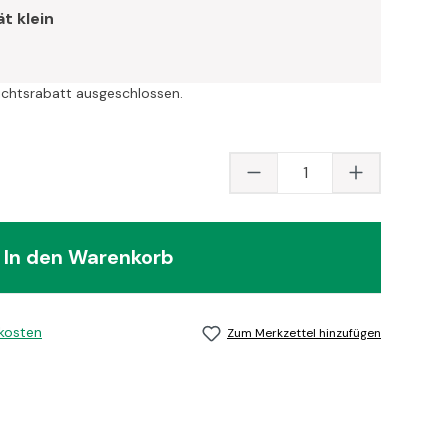
t klein
ichtsrabatt ausgeschlossen.
Produkt Anzahl: Gib
In den Warenkorb
dkosten
Zum Merkzettel hinzufügen