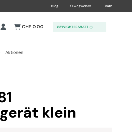
Blog
Ölwegweiser
Team
CHF 0.00
GEWICHTSRABATT
e
Aktionen
81
gerät klein