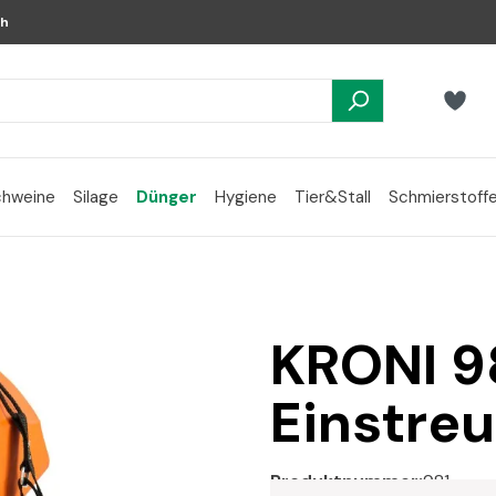
ch
chweine
Silage
Dünger
Hygiene
Tier&Stall
Schmierstoff
KRONI 9
Einstreu
Produktnummer:
981