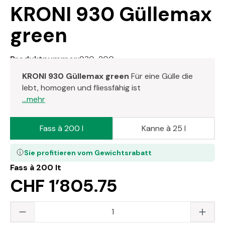
KRONI 930 Güllemax
green
Produktnummer:
930-200
KRONI 930 Güllemax green
Für eine Gülle die
lebt, homogen und fliessfähig ist
...mehr
Fass à 200 l
Kanne à 25 l
Sie profitieren vom Gewichtsrabatt
Fass à 200 lt
CHF 1’805.75
Produkt Anzahl: Gib den gewünschten Wert