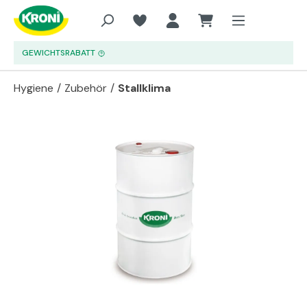
Zum Hauptinhalt springen
GEWICHTSRABATT
Hygiene
/
Zubehör
/
Stallklima
Bildergalerie überspringen