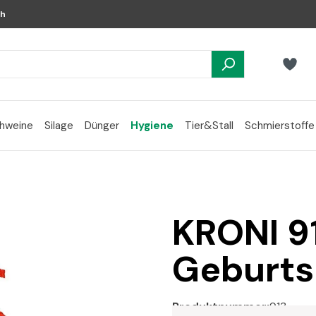
ch
hweine
Silage
Dünger
Hygiene
Tier&Stall
Schmierstoffe
KRONI 91
Geburtsh
Produktnummer:
913