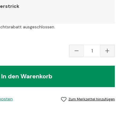
erstrick
ichtsrabatt ausgeschlossen.
Produkt Anzahl: Gib
In den Warenkorb
dkosten
Zum Merkzettel hinzufügen