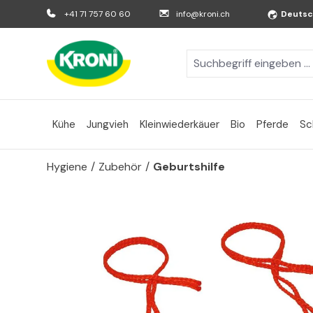
m Hauptinhalt springen
Zur Suche springen
Zur Hauptnavigation springen
+41 71 757 60 60
info@kroni.ch
Deuts
Kühe
Jungvieh
Kleinwiederkäuer
Bio
Pferde
Sc
Hygiene
/
Zubehör
/
Geburtshilfe
Bildergalerie überspringen