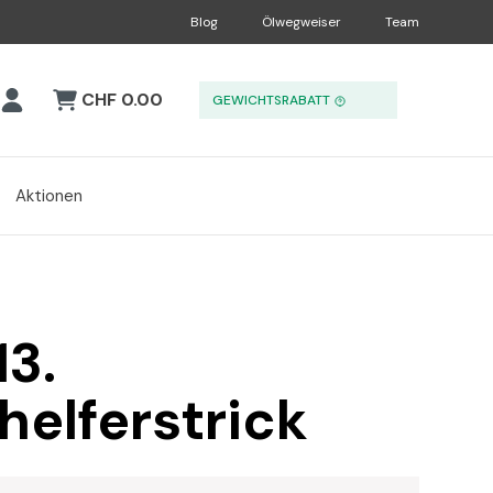
Blog
Ölwegweiser
Team
CHF 0.00
GEWICHTSRABATT
Aktionen
3.
elferstrick