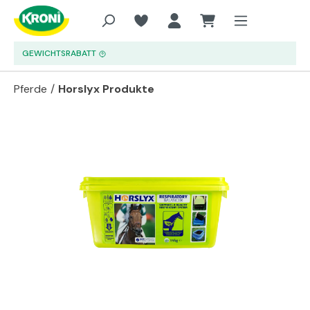
Zum Hauptinhalt springen
GEWICHTSRABATT
Pferde
/
Horslyx Produkte
Bildergalerie überspringen