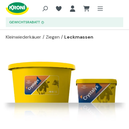
Zum Hauptinhalt springen
GEWICHTSRABATT
Kleinwiederkäuer
/
Ziegen
/
Leckmassen
Bildergalerie überspringen