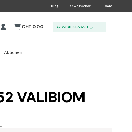
Blog
Ölwegweiser
Team
CHF 0.00
GEWICHTSRABATT
Aktionen
52 VALIBIOM
0