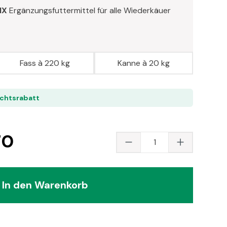
IX
Ergänzungsfuttermittel für alle Wiederkäuer
Fass à 220 kg
Kanne à 20 kg
ichtsrabatt
70
Produkt Anzahl: Gib
In den Warenkorb