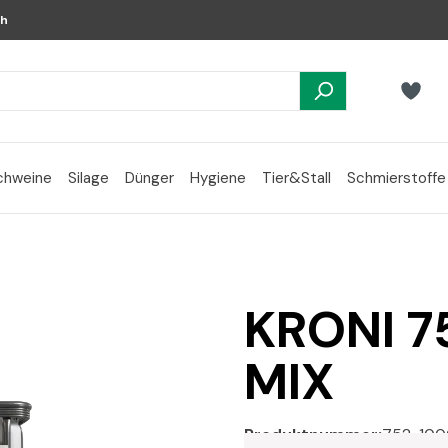
ch
chweine
Silage
Dünger
Hygiene
Tier&Stall
Schmierstoffe
KRONI 7
MIX
Produktnummer:
752-100