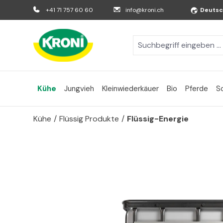
m Hauptinhalt springen
Zur Suche springen
Zur Hauptnavigation springen
+41 71 757 60 60
info@kroni.ch
Deuts
Kühe
Jungvieh
Kleinwiederkäuer
Bio
Pferde
S
Kühe
/
Flüssig Produkte
/
Flüssig-Energie
Bildergalerie überspringen