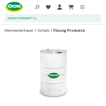
Zum Hauptinhalt springen
GEWICHTSRABATT
Kleinwiederkäuer
/
Schafe
/
Flüssig Produkte
Bildergalerie überspringen