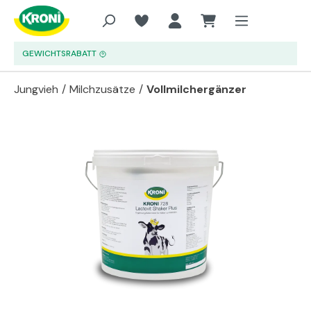
Zum Hauptinhalt springen
GEWICHTSRABATT
Jungvieh
/
Milchzusätze
/
Vollmilchergänzer
Bildergalerie überspringen