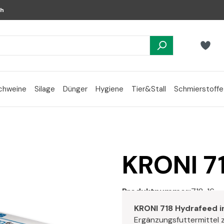
ch
chweine
Silage
Dünger
Hygiene
Tier&Stall
Schmierstoffe
KRONI 7
Produktnummer:
718-16
KRONI 718 Hydrafeed i
Ergänzungsfuttermittel z