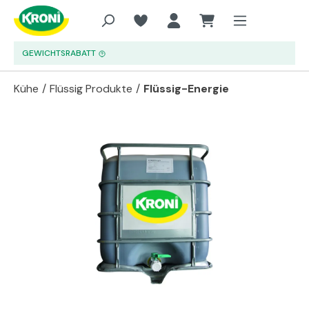
Zum Hauptinhalt springen
GEWICHTSRABATT
Kühe
/
Flüssig Produkte
/
Flüssig-Energie
Bildergalerie überspringen