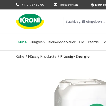
m Hauptinhalt springen
Zur Suche springen
Zur Hauptnavigation springen
+41 71 757 60 60
info@kroni.ch
Deuts
Kühe
Jungvieh
Kleinwiederkäuer
Bio
Pferde
S
Kühe
/
Flüssig Produkte
/
Flüssig-Energie
Bildergalerie überspringen