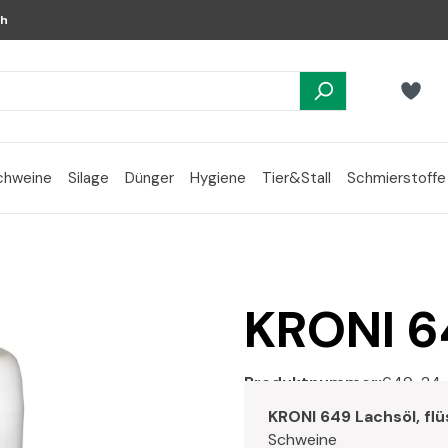
ch
chweine
Silage
Dünger
Hygiene
Tier&Stall
Schmierstoffe
KRONI 6
Produktnummer:
649-24
KRONI 649 Lachsöl, flü
Schweine