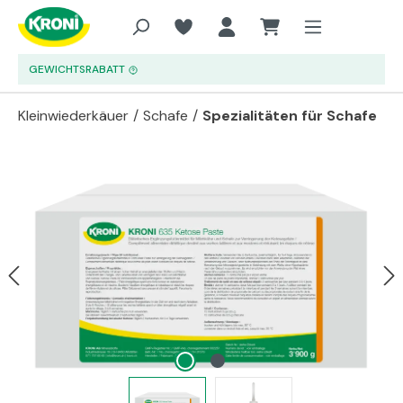
Zum Hauptinhalt springen
GEWICHTSRABATT
Kleinwiederkäuer
/
Schafe
/
Spezialitäten für Schafe
Bildergalerie überspringen