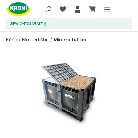
Zum Hauptinhalt springen
GEWICHTSRABATT
Kühe
/
Mutterkühe
/
Mineralfutter
Bildergalerie überspringen