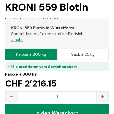
KRONI 559 Biotin
Produktnummer:
559-600
KRONI 559 Biotin in Würfelform
Spezial-Mineralfuttermittel für Rindvieh
...mehr
Paloxe à 600 kg
Sack à 25 kg
Sie profitieren vom Gewichtsrabatt
Paloxe à 600 kg
CHF 2’216.15
Produkt Anzahl: Gib den gewünschten Wert
In den Warenkorb