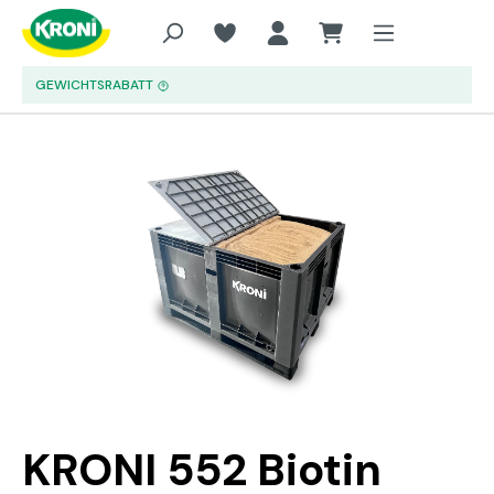
Zum Hauptinhalt springen
GEWICHTSRABATT
Bildergalerie überspringen
KRONI 552 Biotin