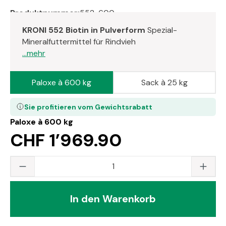
Produktnummer:
552-600
KRONI 552 Biotin in Pulverform
Spezial-
Mineralfuttermittel für Rindvieh
...mehr
Paloxe à 600 kg
Sack à 25 kg
Sie profitieren vom Gewichtsrabatt
Paloxe à 600 kg
CHF 1’969.90
Produkt Anzahl: Gib den gewünschten Wert
In den Warenkorb