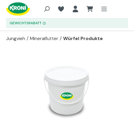
Zum Hauptinhalt springen
GEWICHTSRABATT
Jungvieh
/
Mineralfutter
/
Würfel Produkte
Bildergalerie überspringen