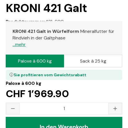
KRONI 421 Galt
Produktnummer:
421-600
KRONI 421 Galt in Würfelform
Mineralfutter für
Rindvieh in der Galtphase
...mehr
Paloxe à 600 kg
Sack à 25 kg
Sie profitieren vom Gewichtsrabatt
Paloxe à 600 kg
CHF 1’969.90
Produkt Anzahl: Gib den gewünschten Wert
In den Warenkorb