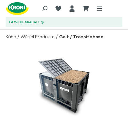
Zum Hauptinhalt springen
GEWICHTSRABATT
Kühe
/
Würfel Produkte
/
Galt / Transitphase
Bildergalerie überspringen