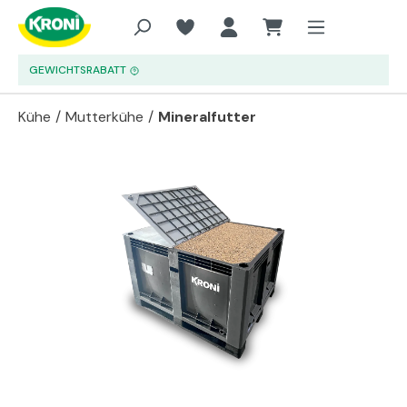
Zum Hauptinhalt springen
GEWICHTSRABATT
Kühe
/
Mutterkühe
/
Mineralfutter
Bildergalerie überspringen