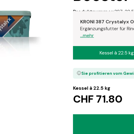
Produktnummer:
387-22.5
KRONI 387 Crystalyx 
Ergänzungsfutter für Rin
...mehr
Kessel à 22.5 kg
Sie profitieren vom Gew
Kessel à 22.5 kg
CHF 71.80