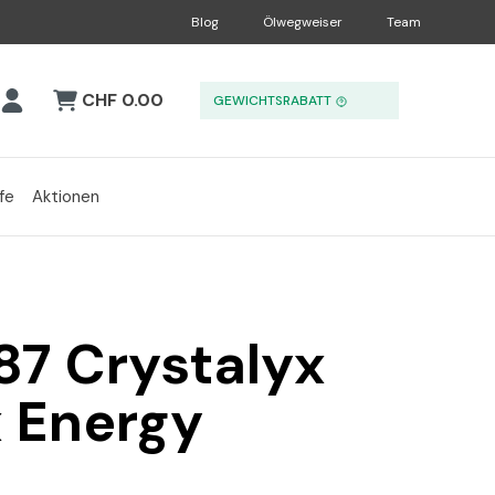
Blog
Ölwegweiser
Team
CHF 0.00
GEWICHTSRABATT
fe
Aktionen
87 Crystalyx
 Energy