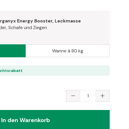
Organyx Energy Booster, Leckmasse
der, Schafe und Ziegen
Wanne à 80 kg
ichtsrabatt
Produkt Anzahl: Gib
In den Warenkorb