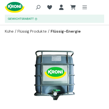
Zum Hauptinhalt springen
GEWICHTSRABATT
Kühe
/
Flüssig Produkte
/
Flüssig-Energie
Bildergalerie überspringen