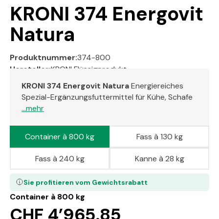
KRONI 374 Energovit
Natura
Produktnummer:
374-800
Hersteller:
KRONI Flüssigprodukt
KRONI 374 Energovit Natura
Energiereiches
Spezial-Ergänzungsfuttermittel für Kühe, Schafe
...mehr
Container à 800 kg
Fass à 130 kg
Fass à 240 kg
Kanne à 28 kg
Sie profitieren vom Gewichtsrabatt
Container à 800 kg
CHF 4’965.85