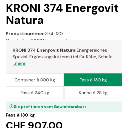
KRONI 374 Energovit
Natura
Produktnummer:
374-130
Hersteller:
KRONI Flüssigprodukt
KRONI 374 Energovit Natura
Energiereiches
Spezial-Ergänzungsfuttermittel für Kühe, Schafe
...mehr
Container à 800 kg
Fass à 130 kg
Fass à 240 kg
Kanne à 28 kg
Sie profitieren vom Gewichtsrabatt
Fass à 130 kg
CHF 907.00