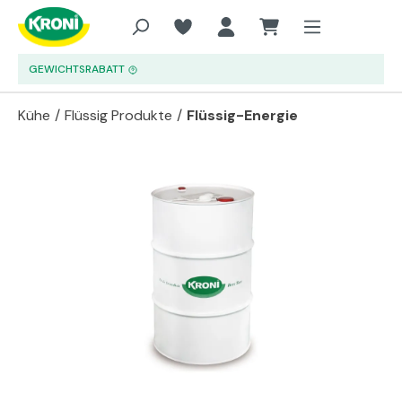
Zum Hauptinhalt springen
GEWICHTSRABATT
Kühe
/
Flüssig Produkte
/
Flüssig-Energie
Bildergalerie überspringen