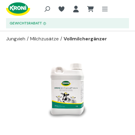
Zum Hauptinhalt springen
GEWICHTSRABATT
Jungvieh
/
Milchzusätze
/
Vollmilchergänzer
Bildergalerie überspringen