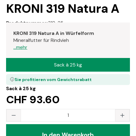
KRONI 319 Natura A
Produktnummer:
319-25
KRONI 319 Natura A in Würfelform
Mineralfutter für Rindvieh
...mehr
Sack à 25 kg
Sie profitieren vom Gewichtsrabatt
Sack à 25 kg
CHF 93.60
Produkt Anzahl: Gib den gewünschten Wert
In den Warenkorb