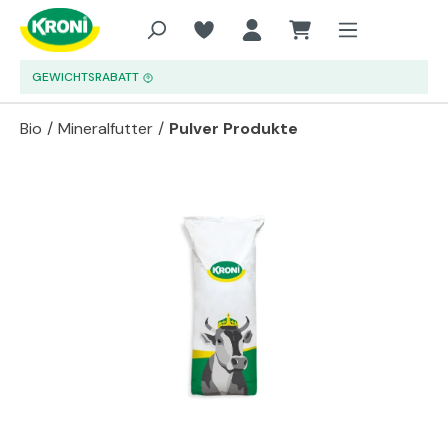
Zum Hauptinhalt springen
GEWICHTSRABATT
Bio
/
Mineralfutter
/
Pulver Produkte
Bildergalerie überspringen