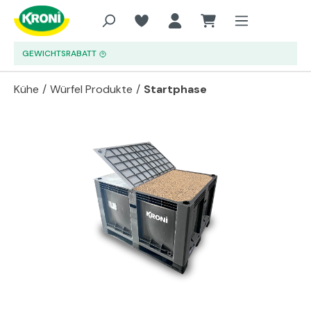
Zum Hauptinhalt springen
GEWICHTSRABATT
Kühe
/
Würfel Produkte
/
Startphase
Bildergalerie überspringen