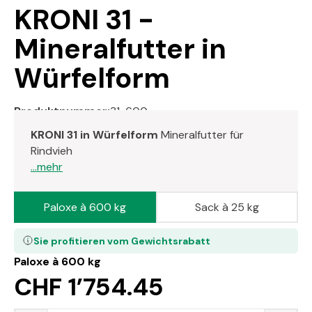
KRONI 31 -
Mineralfutter in
Würfelform
Produktnummer:
31-600
KRONI 31 in Würfelform
Mineralfutter für
Rindvieh
...mehr
Paloxe à 600 kg
Sack à 25 kg
Sie profitieren vom Gewichtsrabatt
Paloxe à 600 kg
CHF 1’754.45