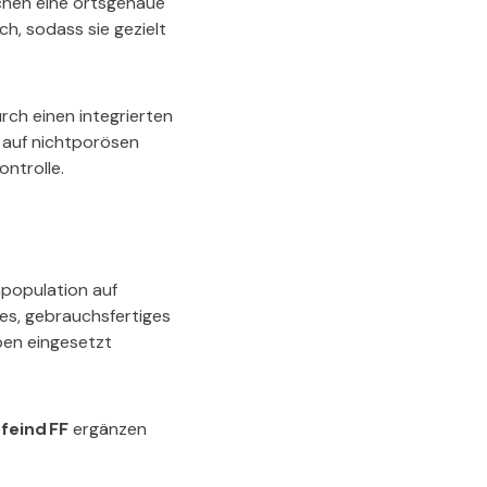
chen eine ortsgenaue
ch, sodass sie gezielt
rch einen integrierten
g auf nichtporösen
ontrolle.
npopulation auf
es, gebrauchsfertiges
ben eingesetzt
feind FF
ergänzen