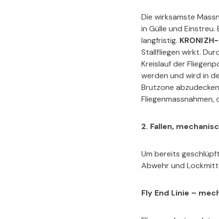
Die wirksamste Massna
in Gülle und Einstreu
langfristig.
KRONI ZH-
Stallfliegen wirkt. D
Kreislauf der Fliegen
werden und wird in d
Brutzone abzudecken. 
Fliegenmassnahmen, d
2. Fallen, mechanis
Um bereits geschlüpft
Abwehr und Lockmitte
Fly End Linie – me