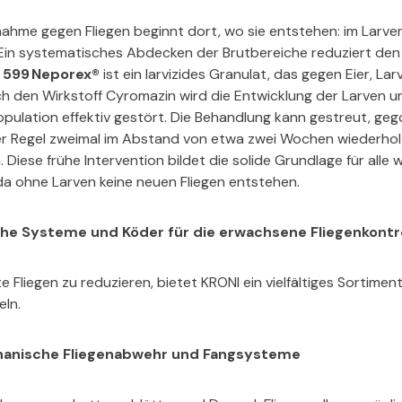
hme gegen Fliegen beginnt dort, wo sie entstehen: im Larven
. Ein systematisches Abdecken der Brutbereiche reduziert den
 599 Neporex®
ist ein larvizides Granulat, das gegen Eier, L
urch den Wirkstoff Cyromazin wird die Entwicklung der Larven
population effektiv gestört. Die Behandlung kann gestreut, ge
er Regel zweimal im Abstand von etwa zwei Wochen wiederhol
Diese frühe Intervention bildet die solide Grundlage für alle 
a ohne Larven keine neuen Fliegen entstehen.
che Systeme und Köder für die erwachsene Fliegenkontr
e Fliegen zu reduzieren, bietet KRONI ein vielfältiges Sortime
ln.
chanische Fliegenabwehr und Fangsysteme