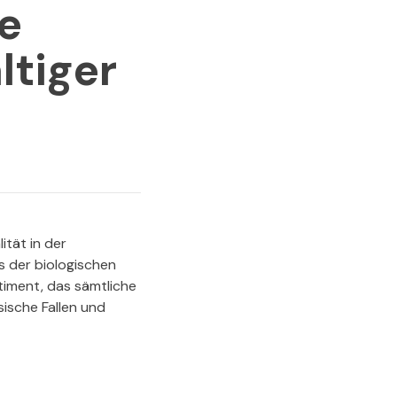
te
tiger
ität in der
s der biologischen
timent, das sämtliche
ische Fallen und