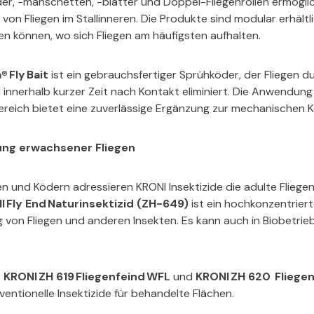
der, -manschetten, -blätter und Doppel-Fliegenrollen ermögli
n Fliegen im Stallinneren. Die Produkte sind modular erhältli
n können, wo sich Fliegen am häufigsten aufhalten.
® Fly Bait
ist ein gebrauchsfertiger Sprühköder, der Fliegen du
 innerhalb kurzer Zeit nach Kontakt eliminiert. Die Anwendun
ereich bietet eine zuverlässige Ergänzung zur mechanischen K
ung erwachsener Fliegen
n und Ködern adressieren KRONI Insektizide die adulte Fliege
 Fly End Naturinsektizid (ZH-649)
ist ein hochkonzentriert
 von Fliegen und anderen Insekten. Es kann auch in Biobetrie
e
KRONI ZH 619 Fliegenfeind WFL
und
KRONI ZH 620 Fliegen
ventionelle Insektizide für behandelte Flächen.