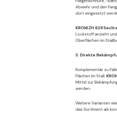
Fliegenschnüre, -bän
Abwehr und den Fang vo
dort eingesetzt werde
KRONI ZH 629 Seclira
Lockstoff anzieht und
Oberflächen im Stallb
3. Direkte Bekämpf
Komplementär zu Falle
Flächen im Stall.
KRONI
Mittel zur Bekämpfung
werden.
Weitere Varianten wi
das Sortiment als kon