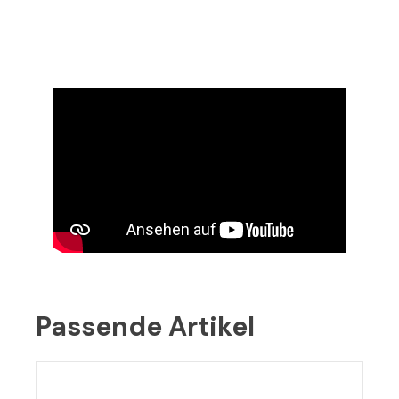
Passende Artikel
Produktgalerie überspringen