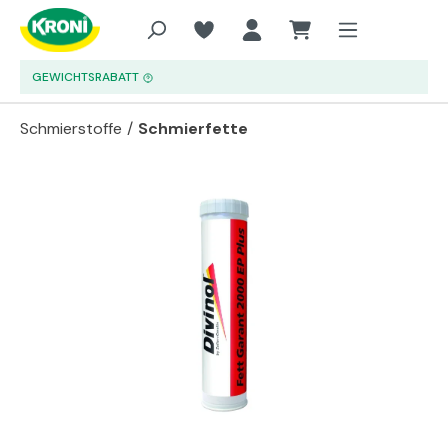
Zum Hauptinhalt springen
GEWICHTSRABATT
Schmierstoffe
/
Schmierfette
Bildergalerie überspringen