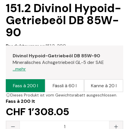
151.2 Divinol Hypoid-
Getriebeöl DB 85W-
90
Produktnummer:
151.2-200
Divinol Hypoid-Getriebeöl DB 85W-90
Mineralisches Achsgetriebeöl GL-5 der SAE
...mehr
Fass à 200 l
Fässli à 60 l
Kanne à 20 l
Dieses Produkt ist vom Gewichtsrabatt ausgeschlossen.
Fass à 200 lt
CHF 1’308.05
Produkt Anzahl: Gib den gewünschten Wert