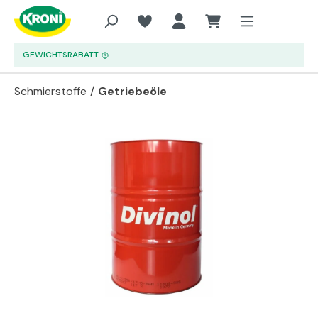
Zum Hauptinhalt springen
GEWICHTSRABATT
Schmierstoffe
/
Getriebeöle
Bildergalerie überspringen