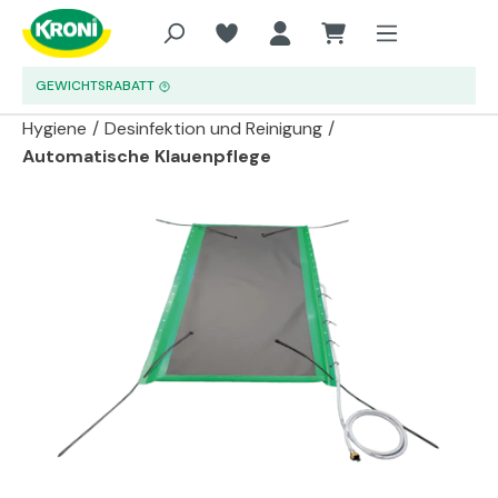
Zum Hauptinhalt springen
GEWICHTSRABATT
Hygiene
/
Desinfektion und Reinigung
/
Automatische Klauenpflege
Bildergalerie überspringen