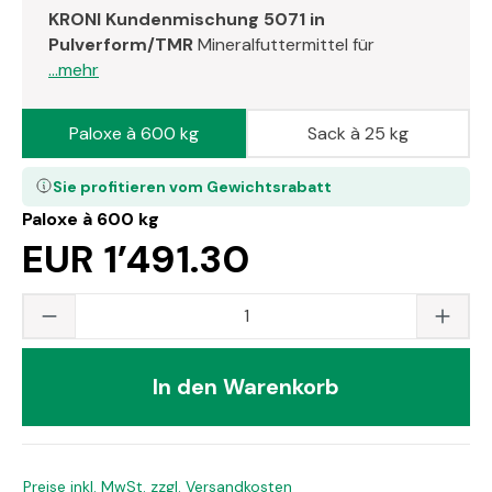
KRONI Kundenmischung 5071 in
Pulverform/TMR
Mineralfuttermittel für
...mehr
Paloxe à 600 kg
Sack à 25 kg
Sie profitieren vom Gewichtsrabatt
Paloxe à 600 kg
EUR 1’491.30
Produkt Anzahl: Gib den gewünschten Wert
In den Warenkorb
Preise inkl. MwSt. zzgl. Versandkosten